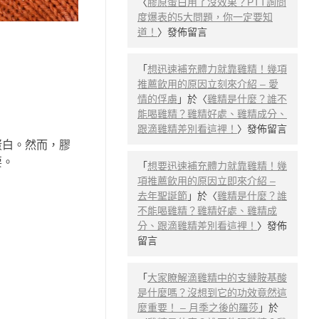
〈
膠原蛋白用了沒效果？PTT詢問
度爆表的5大問題，你一定要知
道！
〉發佈留言
「
想迅速補充體力就靠雞精！幾項
推薦飲用的原因立刻來介紹 – 愛
情的俘虜
」於〈
雞精是什麼？誰不
能喝雞精？雞精好處、雞精成分、
跟滴雞精差別看這裡！
〉發佈留言
蛋白。然而，膠
要。
「
想要迅速補充體力就靠雞精！幾
項推薦飲用的原因立即來介紹 –
去年聖誕節
」於〈
雞精是什麼？誰
不能喝雞精？雞精好處、雞精成
分、跟滴雞精差別看這裡！
〉發佈
留言
「
大家瞭解滴雞精中的支鏈胺基酸
是什麼嗎？沒想到它的功效竟然這
麼重要！ – 月季之後的羅莎
」於