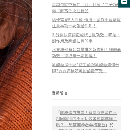
蔓越莓錠究竟在「紅」什麼？三分鐘帶
你了解當今火紅食品
瑪卡常見5大問題-作用、副作用及購買
注意事項一次報給你知！
3 分鐘快速認識穀胱甘肽功效、吃法、
副作用及應該注意的事
水果維他命Ｃ含量排名報你知！維他命
功效、攝取量一次揭曉！
乳酸菌是什麼?益生菌跟乳酸菌如何分
辨?寶寶這樣吃乳酸菌最有效！
近期留言
「
膠原蛋白推薦！有關膠原蛋白不
相同類別的不同功效各位都搞懂了
嗎？ – 奧黛麗@奢華梳妝台
」於