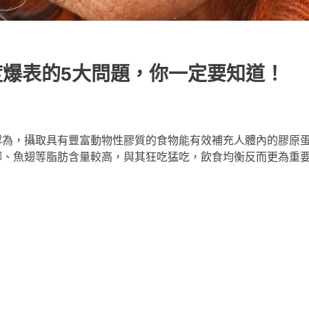
度爆表的5大問題，你一定要知道！
認為，攝取具有豐富動物性膠質的食物能有效補充人體內的膠原
腳、魚翅等脂肪含量較高，與其狂吃猛吃，飲食均衡反而更為重