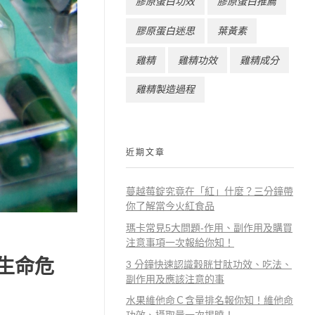
膠原蛋白功效
膠原蛋白推薦
膠原蛋白迷思
葉黃素
雞精
雞精功效
雞精成分
雞精製造過程
近期文章
蔓越莓錠究竟在「紅」什麼？三分鐘帶
你了解當今火紅食品
瑪卡常見5大問題-作用、副作用及購買
注意事項一次報給你知！
有生命危
3 分鐘快速認識穀胱甘肽功效、吃法、
副作用及應該注意的事
水果維他命Ｃ含量排名報你知！維他命