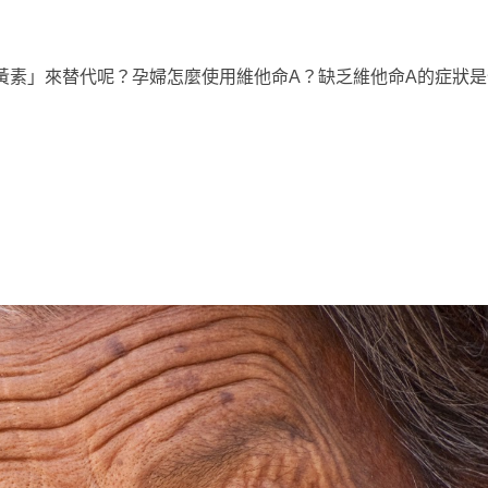
黃素」來替代呢？孕婦怎麼使用維他命A？缺乏維他命A的症狀