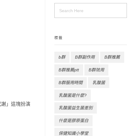
標籤
b群
B群副作用
B群推薦
B群推薦ptt
B群效用
B群服用時間
乳酸菌
乳酸菌是什麼?
胞代謝」這塊扮演
乳酸菌益生菌差別
什麼是膠原蛋白
保健知識小學堂