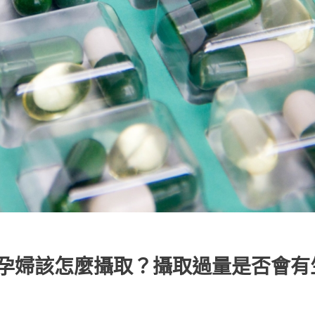
究竟孕婦該怎麼攝取？攝取過量是否會