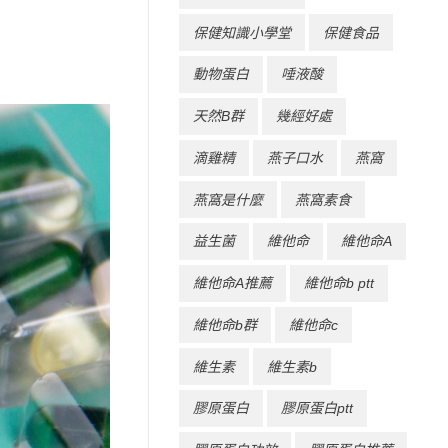
保健知識小學堂
保健食品
動物蛋白
唾液酸
天然B群
幾經好處
滴雞精
燕子口水
燕窩
燕窩是什麼
燕窩素食
益生菌
維他命
維他命A
維他命A推薦
維他命b ptt
維他命b群
維他命c
維生素
維生素b
膠原蛋白
膠原蛋白ptt