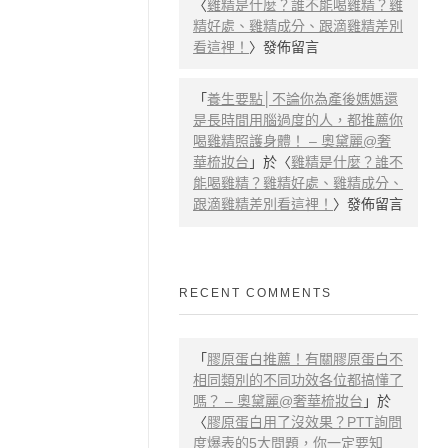
〈
雞精是什麼？誰不能喝雞精？雞
精好處、雞精成分、跟滴雞精差別
看這裡！
〉發佈留言
「
養生要點│不論你為產後媽媽還
是長時間用腦過度的人，都推薦你
喝雞精照護身體！ – 奧黛麗@奢
華梳妝台
」於〈
雞精是什麼？誰不
能喝雞精？雞精好處、雞精成分、
跟滴雞精差別看這裡！
〉發佈留言
RECENT COMMENTS
「
膠原蛋白推薦！有關膠原蛋白不
相同類別的不同功效各位都搞懂了
嗎？ – 奧黛麗@奢華梳妝台
」於
〈
膠原蛋白用了沒效果？PTT詢問
度爆表的5大問題，你一定要知