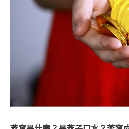
燕窩是什麼？是燕子口水？燕窩