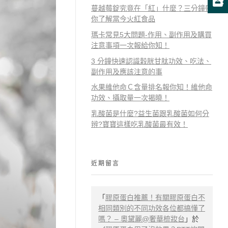
蔓越莓錠究竟在「紅」什麼？三分鐘帶
你了解當今火紅食品
瑪卡常見5大問題-作用、副作用及購買
注意事項一次報給你知！
3 分鐘快速認識穀胱甘肽功效、吃法、
副作用及應該注意的事
水果維他命Ｃ含量排名報你知！維他命
功效、攝取量一次揭曉！
乳酸菌是什麼?益生菌跟乳酸菌如何分
辨?寶寶這樣吃乳酸菌最有效！
近期留言
「
膠原蛋白推薦！有關膠原蛋白不
相同類別的不同功效各位都搞懂了
嗎？ – 奧黛麗@奢華梳妝台
」於