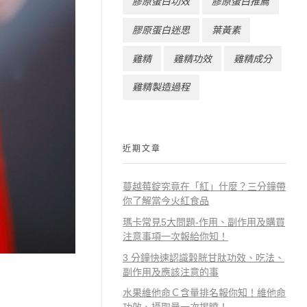
膠原蛋白功效
膠原蛋白推薦
膠原蛋白迷思
葉黃素
雞精
雞精功效
雞精成分
雞精製造過程
近期文章
蔓越莓錠究竟在「紅」什麼？三分鐘帶
你了解當今火紅食品
瑪卡常見5大問題-作用、副作用及購買
注意事項一次報給你知！
3 分鐘快速認識穀胱甘肽功效、吃法、
副作用及應該注意的事
水果維他命Ｃ含量排名報你知！維他命