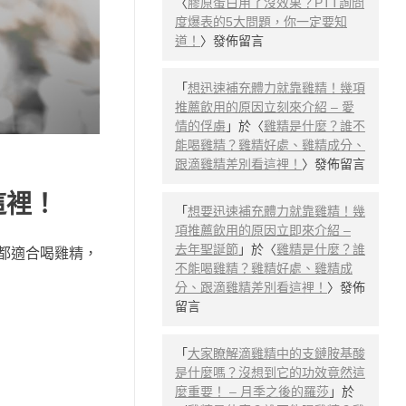
〈
膠原蛋白用了沒效果？PTT詢問
度爆表的5大問題，你一定要知
道！
〉發佈留言
「
想迅速補充體力就靠雞精！幾項
推薦飲用的原因立刻來介紹 – 愛
情的俘虜
」於〈
雞精是什麼？誰不
能喝雞精？雞精好處、雞精成分、
跟滴雞精差別看這裡！
〉發佈留言
這裡！
「
想要迅速補充體力就靠雞精！幾
項推薦飲用的原因立即來介紹 –
去年聖誕節
」於〈
雞精是什麼？誰
都適合喝雞精，
不能喝雞精？雞精好處、雞精成
分、跟滴雞精差別看這裡！
〉發佈
留言
「
大家瞭解滴雞精中的支鏈胺基酸
是什麼嗎？沒想到它的功效竟然這
麼重要！ – 月季之後的羅莎
」於