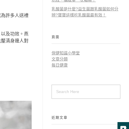
功效、攝取量一次揭曉！
乳酸菌是什麼?益生菌跟乳酸菌如何分
辨?寶寶這樣吃乳酸菌最有效！
成為許多人送禮
，以及功效。燕
頁面
能釐清身邊人對
保健知識小學堂
文章分類
每日健康
近期文章