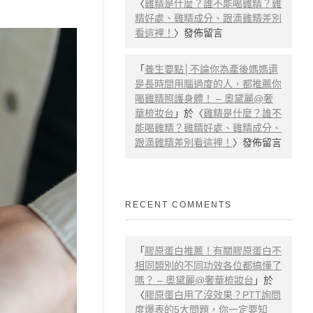
〈
雞精是什麼？誰不能喝雞精？雞
精好處、雞精成分、跟滴雞精差別
看這裡！
〉發佈留言
「
養生要點│不論你為產後媽媽還
是長時間用腦過度的人，都推薦你
喝雞精照護身體！ – 奧黛麗@奢
華梳妝台
」於〈
雞精是什麼？誰不
能喝雞精？雞精好處、雞精成分、
跟滴雞精差別看這裡！
〉發佈留言
RECENT COMMENTS
「
膠原蛋白推薦！有關膠原蛋白不
相同類別的不同功效各位都搞懂了
嗎？ – 奧黛麗@奢華梳妝台
」於
〈
膠原蛋白用了沒效果？PTT詢問
度爆表的5大問題，你一定要知