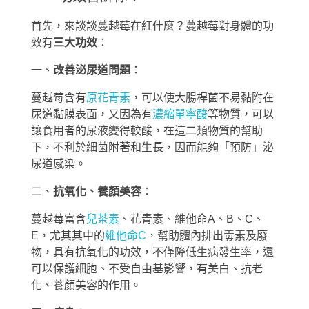
首先，來談談蔓越莓在紅什麼？蔓越莓對身體的功
效有
三大功效
：
一、
改善泌尿道問題
：
蔓越莓含有
原花青素
，可以使大腸桿菌不易黏附在
尿道黏膜表面，又因為有
濃縮單寧酸
等物質，可以
讓食用者的尿液變得較酸，在這二類物質的幫助
下，不利於細菌附著和生長，因而能夠「預防」泌
尿道感染。
二、
抗氧化、養顏美容
：
蔓越莓富含
兒茶素
、花青素、維他命A、B、C、
E，尤其其中的
維他命C
，幫助體內排出毒素及廢
物，具有抗氧化的功效，不僅降低生病發生率，還
可以保護細胞、不受自由基影響，有美白、抗老
化、養顏美容的作用。