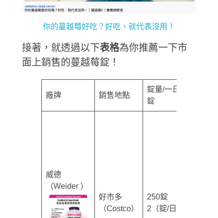
你的蔓越莓好吃？好吃，就代表沒用！
接著，就透過以下
表格
為你推薦一下市
面上銷售的蔓越莓錠！
錠量/一日幾
廠牌
銷售地點
價格
錠
威德
（Weider ）
好市多
250錠
$549
（Costco）
2（錠/日）