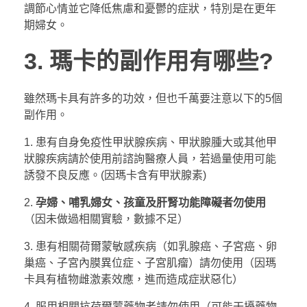
調節心情並它降低焦慮和憂鬱的症狀，特別是在更年
期婦女。
3. 瑪卡的副作用有哪些?
雖然瑪卡具有許多的功效，但也千萬要注意以下的5個
副作用。
1. 患有自身免疫性甲狀腺疾病、甲狀腺腫大或其他甲
狀腺疾病請於使用前諮詢醫療人員，若過量使用可能
誘發不良反應。(因瑪卡含有甲狀腺素)
2.
孕婦、哺乳婦女、孩童及肝腎功能障礙者勿使用
（因未做過相關實驗，數據不足）
3. 患有相關荷爾蒙敏感疾病（如乳腺癌、子宮癌、卵
巢癌、子宮內膜異位症、子宮肌瘤）請勿使用（因瑪
卡具有植物雌激素效應，進而造成症狀惡化）
4. 服用相關抗荷爾蒙藥物者請勿使用（可能干擾藥物