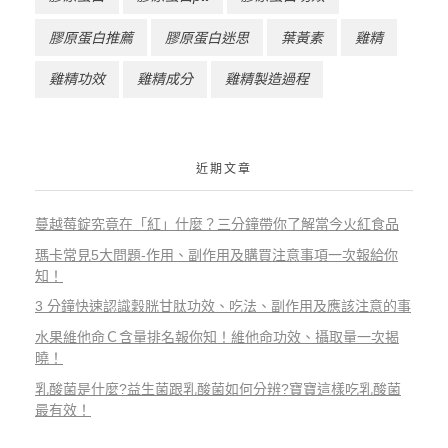
膠原蛋白推薦
膠原蛋白迷思
葉黃素
雞精
雞精功效
雞精成分
雞精製造過程
近期文章
蔓越莓錠究竟在「紅」什麼？三分鐘帶你了解當今火紅食品
瑪卡常見5大問題-作用、副作用及購買注意事項一次報給你
知！
3 分鐘快速認識穀胱甘肽功效、吃法、副作用及應該注意的事
水果維他命Ｃ含量排名報你知！維他命功效、攝取量一次揭
曉！
乳酸菌是什麼?益生菌跟乳酸菌如何分辨?寶寶這樣吃乳酸菌
最有效！