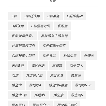
標籤
b群
B群副作用
B群推薦
B群推薦ptt
B群效用
B群服用時間
乳酸菌
乳酸菌是什麼?
乳酸菌益生菌差別
什麼是膠原蛋白
保健知識小學堂
保健知識小學堂
保健食品
動物蛋白
唾液酸
天然B群
幾經好處
滴雞精
燕子口水
燕窩
燕窩是什麼
燕窩素食
益生菌
維他命
維他命A
維他命A推薦
維他命b ptt
維他命b群
維他命c
維生素
維生素b
膠原蛋白
膠原蛋白ptt
膠原蛋白功效