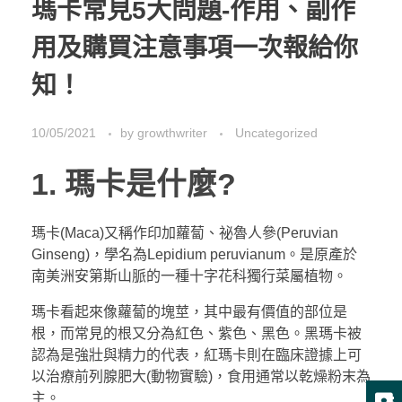
瑪卡常見5大問題-作用、副作
用及購買注意事項一次報給你
知！
10/05/2021
by
growthwriter
Uncategorized
1. 瑪卡是什麼?
瑪卡(Maca)又稱作印加蘿蔔、祕魯人參(Peruvian
Ginseng)，學名為Lepidium peruvianum。是原產於
南美洲安第斯山脈的一種十字花科獨行菜屬植物。
瑪卡看起來像蘿蔔的塊莖，其中最有價值的部位是
根，而常見的根又分為紅色、紫色、黑色。黑瑪卡被
認為是強壯與精力的代表，紅瑪卡則在臨床證據上可
以治療前列腺肥大(動物實驗)，食用通常以乾燥粉末為
主。