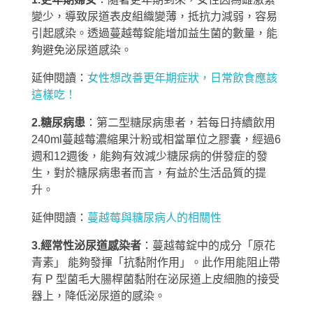
變少，導致尿道表皮組織變薄，抵抗力減弱，容易
引起感染。透過蔓越莓錠能增加益生菌的數量，能
夠避免泌尿道感染。
延伸閱讀：
女性想改善更年期症狀，日常飲食應該
這樣吃！
2.糖尿病患
：第二型糖尿病患者，若每日持續飲用
240ml蔓越莓濃縮果汁粉或相當單位之膠囊，經過6
週和12週後，能夠有效減少糖尿病的併發症的發
生，對於糖尿病患者而言，有益於生活品質的提
升。
延伸閱讀：
蔓越莓與糖尿病人的相關性
3.經常性泌尿道感染者
：蔓越莓錠中的成分「原花
青素」 能夠發揮「抗黏附作用」。此作用能阻止帶
有 P 型菌毛大腸桿菌黏附在泌尿道上皮細胞的接受
器上，降低泌尿道的感染。