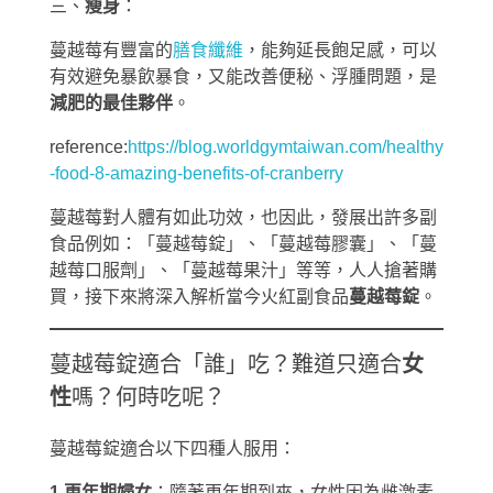
三、
瘦身
：
蔓越莓有豐富的
膳食纖維
，能夠延長飽足感，可以
有效避免暴飲暴食，又能改善便秘、浮腫問題，是
減肥的最佳夥伴
。
reference:
https://blog.worldgymtaiwan.com/healthy
-food-8-amazing-benefits-of-cranberry
蔓越莓對人體有如此功效，也因此，發展出許多副
食品例如：「蔓越莓錠」、「蔓越莓膠囊」、「蔓
越莓口服劑」、「蔓越莓果汁」等等，人人搶著購
買，接下來將深入解析當今火紅副食品
蔓越莓錠
。
蔓越莓錠適合「誰」吃？難道只適合
女
性
嗎？何時吃呢？
蔓越莓錠適合以下四種人服用：
1.更年期婦女
：隨著更年期到來，女性因為雌激素