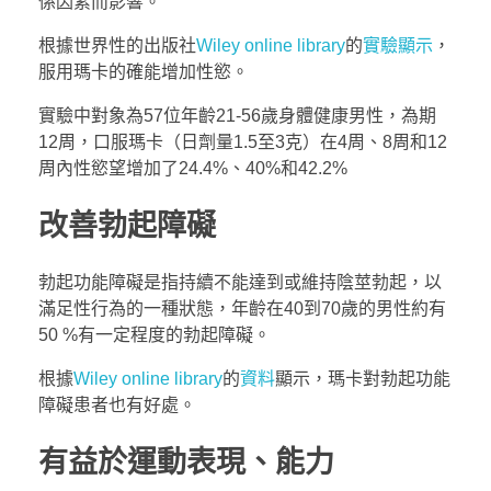
係因素而影響。
根據世界性的出版社
Wiley online library
的
實驗顯示
，
服用瑪卡的確能增加性慾。
實驗中對象為57位年齡21-56歲身體健康男性，為期
12周，口服瑪卡（日劑量1.5至3克）在4周、8周和12
周內性慾望增加了24.4%、40%和42.2%
改善勃起障礙
勃起功能障礙是指持續不能達到或維持陰莖勃起，以
滿足性行為的一種狀態，年齡在40到70歲的男性約有
50 %有一定程度的勃起障礙。
根據
Wiley online library
的
資料
顯示，瑪卡對勃起功能
障礙患者也有好處。
有益於運動表現、能力