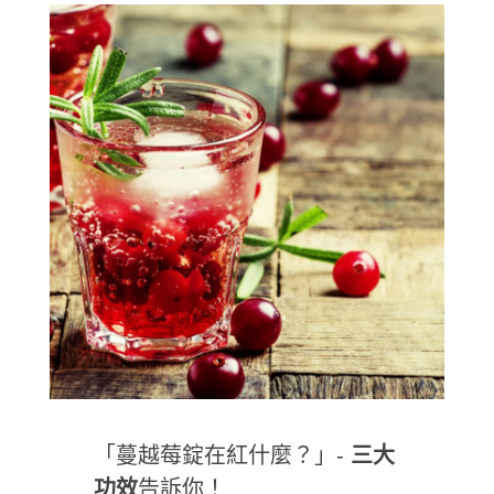
「蔓越莓錠在紅什麼？」-
三大
功效
告訴你！