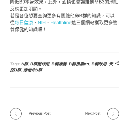
降低B9本身效果，此外，酒精也會讓維他命B3的潮紅
反應更加明顯。
若是各位想要查詢更多有關維他命B群的知識，可以
從
每日健康
、
NIH
、
Healthline
這三個網站獲取更多營
養保健的知識喔！
Tags:
b群
,
B群副作用
,
B群推薦
,
B群推薦ptt
,
B群效用
,
天
然B群
,
維他命b群
Previous Post
Next Post