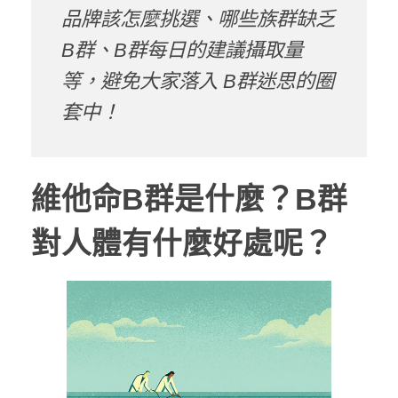
品牌該怎麼挑選、哪些族群缺乏
B群、
B
群每日的建議攝取量
等，避免大家落入
B
群迷思的圈
套中！
維他命B群是什麼？
B
群
對人體有什麼好處呢？