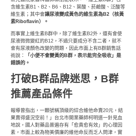
含維生素B1、B2、B6、B12、葉酸、菸鹼酸、泛酸等
維生素；其中會
讓尿液變成黃色的維生素為B2（核黃
素Riboflavin）。
而事實上維生素B群中，除了維生素B2外，還有會使
尿液微微變紅的B12，不過只要成分不含二者，就不
會有尿液顏色改變的問題，因此市面上有B群銷售話
術說：
「小便不會變黃的B群，表示能完全吸收」是
錯誤的。
打破B群品牌迷思，B群
推薦產品條件
報導曾指出，一顆號稱頂級的綜合維他命賣20元，結
果賣得盛況空前！」台北市開業藥師柯明道一針見血
地說，國人對藥品普遍存有「愈貴愈有效」的心理因
素，市面上較為物美價廉的維他命反而乏人問津，實