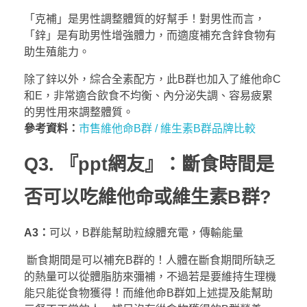
「克補」是男性調整體質的好幫手！對男性而言，
「鋅」是有助男性增強體力，而適度補充含鋅食物有
助生殖能力。
​除了鋅以外，綜合全素配方，此B群也加入了維他命C
和E，非常適合飲食不均衡、內分泌失調、容易疲累
的男性用來調整體質。
參考資料：
市售維他命B群 / 維生素B群品牌比較
Q3. 『ppt網友』：斷食時間是
否可以吃維他命或維生素B群?
A3：
可以，B群能幫助粒線體充電，傳輸能量
斷食期間是可以補充B群的！人體在斷食期間所缺乏
的熱量可以從體脂肪來彌補，不過若是要維持生理機
能只能從食物獲得！而維他命B群如上述提及能幫助