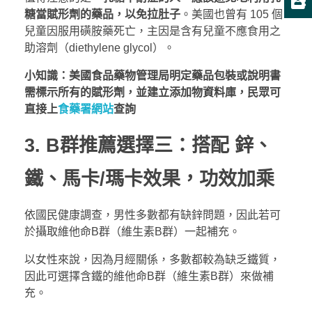
糖當賦形劑的藥品，以免拉肚子
。美國也曾有 105 個
兒童因服用磺胺藥死亡，主因是含有兒童不應食用之
助溶劑（diethylene glycol）。
小知識：美國食品藥物管理局明定藥品包裝或說明書
需標示所有的賦形劑，並建立添加物資料庫，民眾可
直接上
食藥署網站
查詢
3. B群推薦選擇三：搭配 鋅、
鐵、馬卡/瑪卡效果，功效加乘
依國民健康調查，男性多數都有缺鋅問題，因此若可
於攝取維他命B群（維生素B群）一起補充。
以女性來說，因為月經關係，多數都較為缺乏鐵質，
因此可選擇含鐵的維他命B群（維生素B群）來做補
充。