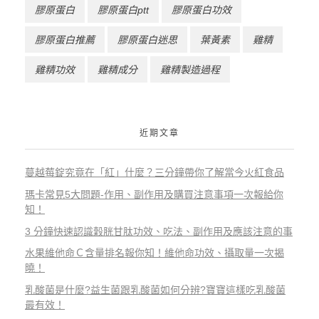
膠原蛋白
膠原蛋白ptt
膠原蛋白功效
膠原蛋白推薦
膠原蛋白迷思
葉黃素
雞精
雞精功效
雞精成分
雞精製造過程
近期文章
蔓越莓錠究竟在「紅」什麼？三分鐘帶你了解當今火紅食品
瑪卡常見5大問題-作用、副作用及購買注意事項一次報給你
知！
3 分鐘快速認識穀胱甘肽功效、吃法、副作用及應該注意的事
水果維他命Ｃ含量排名報你知！維他命功效、攝取量一次揭
曉！
乳酸菌是什麼?益生菌跟乳酸菌如何分辨?寶寶這樣吃乳酸菌
最有效！