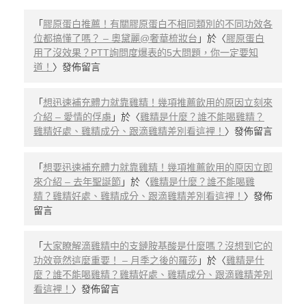
「
膠原蛋白推薦！有關膠原蛋白不相同類別的不同功效各
位都搞懂了嗎？ – 奧黛麗@奢華梳妝台
」於〈
膠原蛋白
用了沒效果？PTT詢問度爆表的5大問題，你一定要知
道！
〉發佈留言
「
想迅速補充體力就靠雞精！幾項推薦飲用的原因立刻來
介紹 – 愛情的俘虜
」於〈
雞精是什麼？誰不能喝雞精？
雞精好處、雞精成分、跟滴雞精差別看這裡！
〉發佈留言
「
想要迅速補充體力就靠雞精！幾項推薦飲用的原因立即
來介紹 – 去年聖誕節
」於〈
雞精是什麼？誰不能喝雞
精？雞精好處、雞精成分、跟滴雞精差別看這裡！
〉發佈
留言
「
大家瞭解滴雞精中的支鏈胺基酸是什麼嗎？沒想到它的
功效竟然這麼重要！ – 月季之後的羅莎
」於〈
雞精是什
麼？誰不能喝雞精？雞精好處、雞精成分、跟滴雞精差別
看這裡！
〉發佈留言