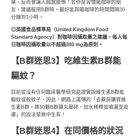
果，反而會讓人越感疲憊！若你是習慣喝咖啡的朋
友，建議服用B群時，最好能與喝咖啡的時間間隔30
分鐘到1小時。
◎英國食品標準局（United Kingdom Food
Standard Agency）對咖啡因攝取量之建議，每人每
日咖啡因攝取量以不超過300 mg為原則。
【B群迷思3】吃維生素B群能
驅蚊？
目前並沒有任何臨床醫學研究能證實說維生素B群能
驅蚊或殺蚊子，因此，網路上謠傳的「去藥房購買維
生素B群，將50顆B群藥丸壓碎，加水稀釋並噴灑至皮
膚」的說法是無中生有！
【B群迷思4】在同價格的狀況