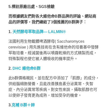
5.標註原廠出處、SGS檢驗
而根據網友們對各大維他命B群品牌的評論、網站商
品的評價等，我們總結了3個推薦的B群牌子：
1.
天然酵母萃取品牌— LALMIN®
法國利用生物載體啤酒酵母( Saccharomyces
cerevisiae ) 用先進技術在含有維他命的培養基中發酵
萃取培養，經滅菌後再以噴霧乾燥的方式精製而成，
特殊製程也使它被人體吸收的機率提升。
2.
DHC 維他命B群
此b群價格親民，並在配方中添加了「肌醇」的成分，
供給腦細胞營養，且能改善胰島素分泌異常、失智
症、內分泌異常等疾病。對女性來說，攝取肌醇也可
以使卵子發育更為成熟，增加受孕的機會。
3.
克補 B群＋鋅