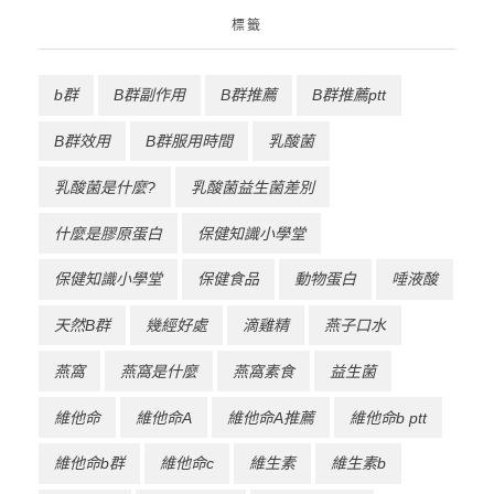
標籤
b群
B群副作用
B群推薦
B群推薦ptt
B群效用
B群服用時間
乳酸菌
乳酸菌是什麼?
乳酸菌益生菌差別
什麼是膠原蛋白
保健知識小學堂
保健知識小學堂
保健食品
動物蛋白
唾液酸
天然B群
幾經好處
滴雞精
燕子口水
燕窩
燕窩是什麼
燕窩素食
益生菌
維他命
維他命A
維他命A推薦
維他命b ptt
維他命b群
維他命c
維生素
維生素b