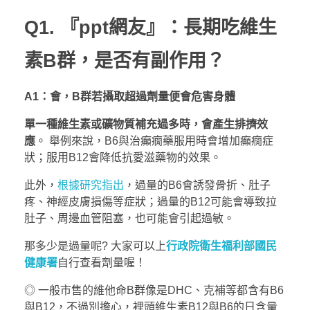
Q1. 『ppt網友』：長期吃維生
素B群，是否有副作用
？
A1：會，B群若攝取超過劑量便會危害身體
單一種維生素或礦物質補充過多時，會產生排擠效
應
。 舉例來說，B6與治癲癇藥服用時會增加癲癇症
狀；服用B12會降低抗愛滋藥物的效果。
此外，
根據研究指出
，過量的B6會誘發骨折、肚子
疼、神經皮膚損傷等症狀；過量的B12可能會導致拉
肚子、周邊血管阻塞，也可能會引起過敏。
那多少是過量呢? 大家可以上
行政院衛生福利部國民
健康署
自行查看劑量喔！
◎ 一般市售的維他命B群像是DHC、克補等都含有B6
與B12，不過別擔心，裡頭維生素B12與B6的日含量