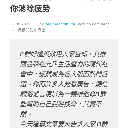
你消除疲勞
18/09/2020
by
healthcontributor
with
no comment
保健知識小學堂
B群好處與效用大家皆知，其推
薦品牌在充斥生活壓力的現代社
會中，儼然成為各大版面熱門話
題。然而許多人光看廣告、聽信
網路謠言便以為一顆維他命
B
群
能幫助自己脫胎換骨，其實不
然。
今天這篇文章要來告訴大家
B
群