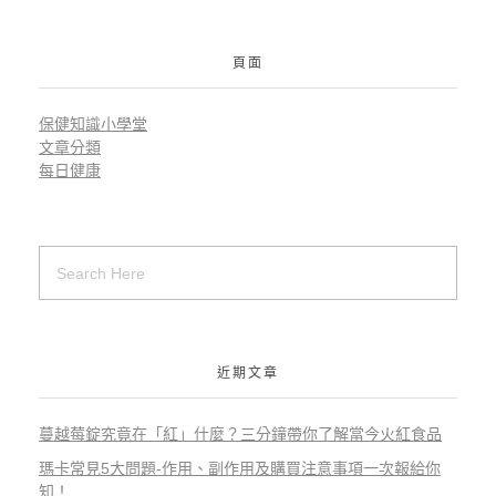
頁面
保健知識小學堂
文章分類
每日健康
近期文章
蔓越莓錠究竟在「紅」什麼？三分鐘帶你了解當今火紅食品
瑪卡常見5大問題-作用、副作用及購買注意事項一次報給你
知！