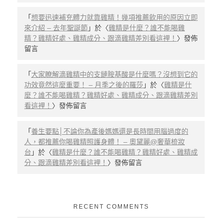
「
想要迅速補充體力就靠雞精！幾項推薦飲用的原因立即
來介紹 – 去年聖誕節
」於〈
雞精是什麼？誰不能喝雞
精？雞精好處、雞精成分、跟滴雞精差別看這裡！
〉發佈
留言
「
大家瞭解滴雞精中的支鏈胺基酸是什麼嗎？沒想到它的
功效竟然這麼重要！ – 月季之後的羅莎
」於〈
雞精是什
麼？誰不能喝雞精？雞精好處、雞精成分、跟滴雞精差別
看這裡！
〉發佈留言
「
養生要點│不論你為產後媽媽還是長時間用腦過度的
人，都推薦你喝雞精照護身體！ – 奧黛麗@奢華梳妝
台
」於〈
雞精是什麼？誰不能喝雞精？雞精好處、雞精成
分、跟滴雞精差別看這裡！
〉發佈留言
RECENT COMMENTS