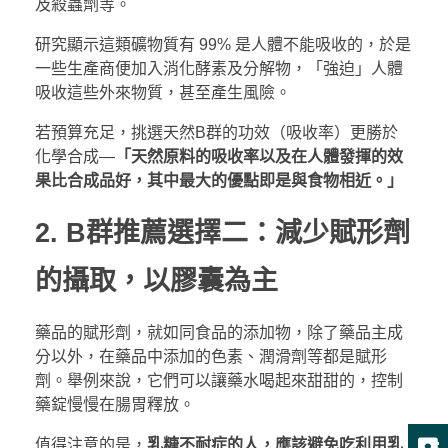
及殺蟲劑等。
研究顯示這類礦物質有 99% 是人體不能吸收的，於是
一些生產商便加入消化酵素及分解物，「強迫」人體
吸收這些外來物質，甚至產生風險。
若預算充足，挑選天然B群的功效（吸收率）更勝於
化學合成—
「天然原料的吸收率以及在人體發揮的效
果比合成品好，其中最大的優點即是與食物相近。」
2. B群推薦選擇二：減少賦形劑
的攝取，以膠囊為主
藥品的賦形劑，就如同食品的添加物，除了藥品主成
分以外，在藥品中添加的色素、潤滑劑等都是賦形
劑。舉例來說，它們可以讓藥水喝起來甜甜的，控制
藥錠慢慢在腸胃釋放。
值得注意的是，
乳糖不耐症的人，應該避免吃利用乳