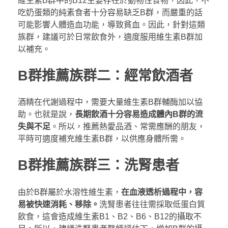
維生素B群中的B12主要存在於動物性食物，因此，不
吃奶蛋類的純素食者十分容易缺乏B群，而嚴重的話
可能影響人體造血功能，導致貧血。因此，針對這類
族群，建議可於日常飲食外，適度服用維生素B群加
以補充。
B群推薦族群二：經常飲酒者
酒精在代謝過程中，需要大量維生素B群輔酶加以協
助。也就是說，
長期飲酒十分容易造成體內B群的流
失與不足
。所以，推薦熱愛品酒、常需應酬的朋友，
平時可適度補充維生素B群，以供應身體所需。
B群推薦族群三：洗腎患者
由於B群屬於水溶性維生素，
在血液透析過程中，容
易被快速消耗、移除。
洗腎患者往往需採取低蛋白質
飲食，這會造成維生素B1、B2、B6、B12的攝取不