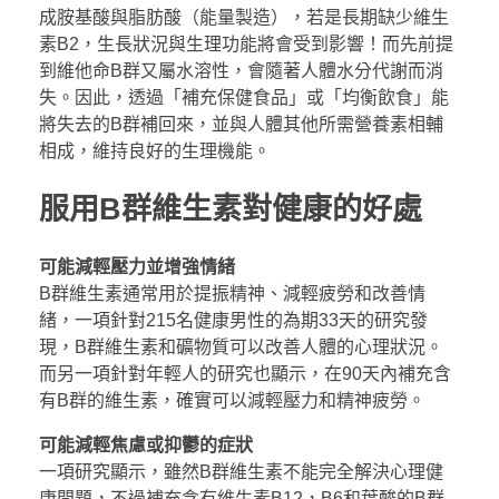
成胺基酸與脂肪酸（能量製造），若是長期缺少維生
素B2，生長狀況與生理功能將會受到影響！而先前提
到維他命B群又屬水溶性，會隨著人體水分代謝而消
失。因此，透過「補充保健食品」或「均衡飲食」能
將失去的B群補回來，並與人體其他所需營養素相輔
相成，維持良好的生理機能。
服用
B
群維生素對健康的好處
可能減輕壓力並增強情緒
B群維生素通常用於提振精神、減輕疲勞和改善情
緒，一項針對215名健康男性的為期33天的研究發
現，B群維生素和礦物質可以改善人體的心理狀況。
而另一項針對年輕人的研究也顯示，在90天內補充含
有B群的維生素，確實可以減輕壓力和精神疲勞。
可能減輕焦慮或抑鬱的症狀
一項研究顯示，雖然B群維生素不能完全解決心理健
康問題，不過補充含有維生素B12，B6和葉酸的B群