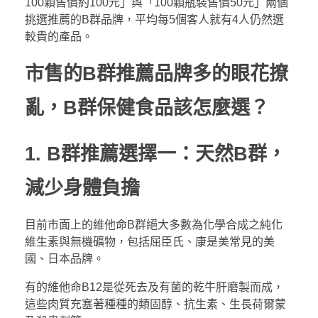
100顆售價約100元」與「100顆瓶裝售價50元」兩個
挑選推薦的B群品牌，平均每5個客人就有4人仍然選
較貴的產品。
市售的B群推薦品牌多的眼花撩
亂，B群保健食品該怎麼選
？
1.
B群推薦選擇一：天然B群，
減少身體負擔
目前市面上的維他命B群絕大多數為化學合成之純化
維生素與無機礦物，包括屈臣氏、康是美常見的美
國、日本品牌。
有的維他命B12是從死去及有菌的乾牛肝磨製而成，
這些肉質充塞著種種的類固醇、抗生素、生長荷爾蒙