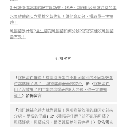
3 分鐘快速認識穀胱甘肽功效、吃法、副作用及應該注意的事
水果維他命Ｃ含量排名報你知！維他命功效、攝取量一次揭
曉！
乳酸菌是什麼?益生菌跟乳酸菌如何分辨?寶寶這樣吃乳酸菌
最有效！
近期留言
「
膠原蛋白推薦！有關膠原蛋白不相同類別的不同功效各
位都搞懂了嗎？ – 奧黛麗@奢華梳妝台
」於〈
膠原蛋白
用了沒效果？PTT詢問度爆表的5大問題，你一定要知
道！
〉發佈留言
「
想迅速補充體力就靠雞精！幾項推薦飲用的原因立刻來
介紹 – 愛情的俘虜
」於〈
雞精是什麼？誰不能喝雞精？
雞精好處、雞精成分、跟滴雞精差別看這裡！
〉發佈留言