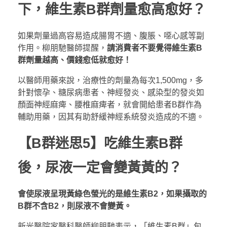
下，維生素B群劑量愈高愈好？
如果劑量過高容易造成腸胃不適、腹脹、噁心感等副
作用。柳朋馳醫師提醒，
請消費者不要覺得維生素B
群劑量越高、價錢愈低就愈好！
以醫師用藥來說，治療性的劑量為每次1,500mg，多
針對懷孕、糖尿病患者、神經發炎、感染型的發炎如
顏面神經麻痺、腰椎麻痺者，就會開給患者B群作為
輔助用藥，因其有助舒緩神經系統發炎造成的不適。
【B群迷思5】吃維生素B群
後，尿液一定會變黃黃的？
會使尿液呈現黃綠色螢光的是維生素B2，如果攝取的
B群不含B2，則尿液不會變黃。
新光醫院家醫科醫師柳朋馳表示，「維生素B群」包