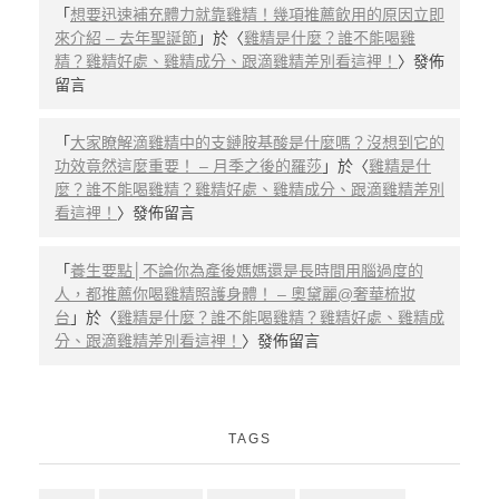
「
想要迅速補充體力就靠雞精！幾項推薦飲用的原因立即
來介紹 – 去年聖誕節
」於〈
雞精是什麼？誰不能喝雞
精？雞精好處、雞精成分、跟滴雞精差別看這裡！
〉發佈
留言
「
大家瞭解滴雞精中的支鏈胺基酸是什麼嗎？沒想到它的
功效竟然這麼重要！ – 月季之後的羅莎
」於〈
雞精是什
麼？誰不能喝雞精？雞精好處、雞精成分、跟滴雞精差別
看這裡！
〉發佈留言
「
養生要點│不論你為產後媽媽還是長時間用腦過度的
人，都推薦你喝雞精照護身體！ – 奧黛麗@奢華梳妝
台
」於〈
雞精是什麼？誰不能喝雞精？雞精好處、雞精成
分、跟滴雞精差別看這裡！
〉發佈留言
TAGS