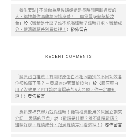
「
養生要點│不論你為產後媽媽還是長時間用腦過度的
人，都推薦你喝雞精照護身體！ – 奧黛麗@奢華梳妝
台
」於〈
雞精是什麼？誰不能喝雞精？雞精好處、雞精成
分、跟滴雞精差別看這裡！
〉發佈留言
RECENT COMMENTS
「
膠原蛋白推薦！有關膠原蛋白不相同類別的不同功效各
位都搞懂了嗎？ – 奧黛麗@奢華梳妝台
」於〈
膠原蛋白
用了沒效果？PTT詢問度爆表的5大問題，你一定要知
道！
〉發佈留言
「
想迅速補充體力就靠雞精！幾項推薦飲用的原因立刻來
介紹 – 愛情的俘虜
」於〈
雞精是什麼？誰不能喝雞精？
雞精好處、雞精成分、跟滴雞精差別看這裡！
〉發佈留言