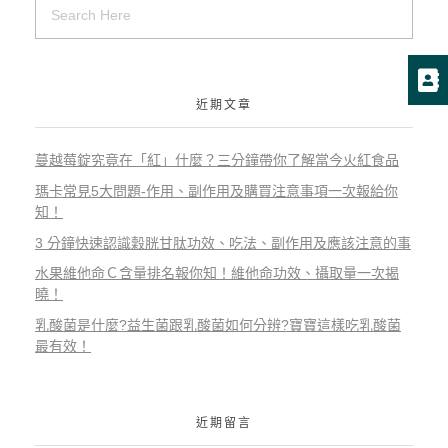
近期文章
蔓越莓錠究竟在「紅」什麼？三分鐘帶你了解當今火紅食品
瑪卡常見5大問題-作用、副作用及購買注意事項一次報給你
知！
3 分鐘快速認識穀胱甘肽功效、吃法、副作用及應該注意的事
水果維他命Ｃ含量排名報你知！維他命功效、攝取量一次揭
曉！
乳酸菌是什麼?益生菌跟乳酸菌如何分辨?寶寶這樣吃乳酸菌
最有效！
近期留言