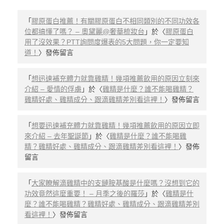
「
膠原蛋白推薦！有關膠原蛋白不相同類別的不同功效各
位都搞懂了嗎？ – 奧黛麗@奢華梳妝台
」於〈
膠原蛋白
用了沒效果？PTT詢問度爆表的5大問題，你一定要知
道！
〉發佈留言
「
想迅速補充體力就靠雞精！幾項推薦飲用的原因立刻來
介紹 – 愛情的俘虜
」於〈
雞精是什麼？誰不能喝雞精？
雞精好處、雞精成分、跟滴雞精差別看這裡！
〉發佈留言
「
想要迅速補充體力就靠雞精！幾項推薦飲用的原因立即
來介紹 – 去年聖誕節
」於〈
雞精是什麼？誰不能喝雞
精？雞精好處、雞精成分、跟滴雞精差別看這裡！
〉發佈
留言
「
大家瞭解滴雞精中的支鏈胺基酸是什麼嗎？沒想到它的
功效竟然這麼重要！ – 月季之後的羅莎
」於〈
雞精是什
麼？誰不能喝雞精？雞精好處、雞精成分、跟滴雞精差別
看這裡！
〉發佈留言