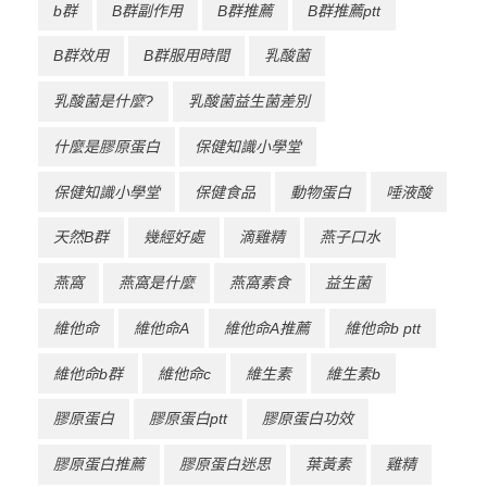
b群
B群副作用
B群推薦
B群推薦ptt
B群效用
B群服用時間
乳酸菌
乳酸菌是什麼?
乳酸菌益生菌差別
什麼是膠原蛋白
保健知識小學堂
保健知識小學堂
保健食品
動物蛋白
唾液酸
天然B群
幾經好處
滴雞精
燕子口水
燕窩
燕窩是什麼
燕窩素食
益生菌
維他命
維他命A
維他命A推薦
維他命b ptt
維他命b群
維他命c
維生素
維生素b
膠原蛋白
膠原蛋白ptt
膠原蛋白功效
膠原蛋白推薦
膠原蛋白迷思
葉黃素
雞精