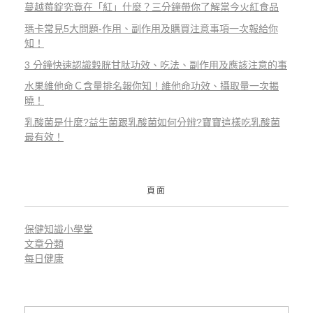
蔓越莓錠究竟在「紅」什麼？三分鐘帶你了解當今火紅食品
瑪卡常見5大問題-作用、副作用及購買注意事項一次報給你
知！
3 分鐘快速認識穀胱甘肽功效、吃法、副作用及應該注意的事
水果維他命Ｃ含量排名報你知！維他命功效、攝取量一次揭
曉！
乳酸菌是什麼?益生菌跟乳酸菌如何分辨?寶寶這樣吃乳酸菌
最有效！
頁面
保健知識小學堂
文章分類
每日健康