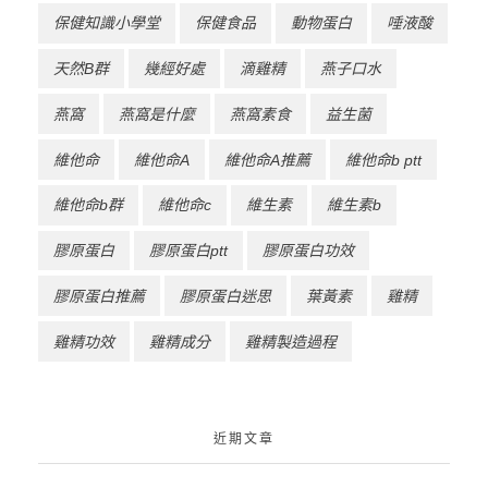
保健知識小學堂
保健食品
動物蛋白
唾液酸
天然B群
幾經好處
滴雞精
燕子口水
燕窩
燕窩是什麼
燕窩素食
益生菌
維他命
維他命A
維他命A推薦
維他命b ptt
維他命b群
維他命c
維生素
維生素b
膠原蛋白
膠原蛋白ptt
膠原蛋白功效
膠原蛋白推薦
膠原蛋白迷思
葉黃素
雞精
雞精功效
雞精成分
雞精製造過程
近期文章